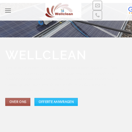
Ga
naar
inhoud
WELLCLEAN
Wellclean werkt met hoogwaardig en professioneel apparatuur. Ons
apparatuur zorgt ervoor dat wij onze projecten zonder schade een
grondige en glanzende reinigingsbeurt kunnen geven. Tevens zijn wij
continu op onderzoek naar de meest effectieve, duurzame en
milieuvriendelijke methoden & producten.
OVER ONS
OFFERTE AANVRAGEN