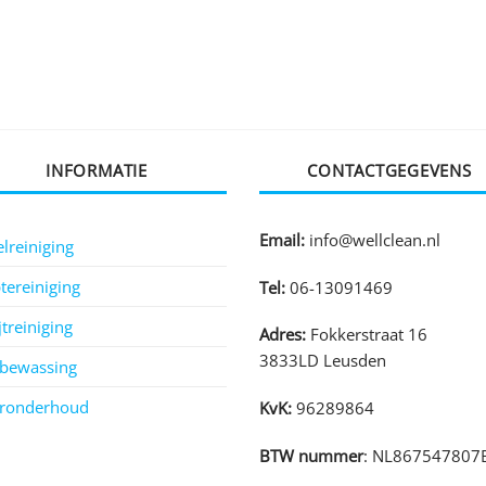
INFORMATIE
CONTACTGEGEVENS
Email:
info@wellclean.nl
lreiniging
tereiniging
Tel:
06-13091469
jtreiniging
Adres:
Fokkerstraat 16
3833LD Leusden
sbewassing
eronderhoud
KvK:
96289864
BTW nummer
: NL867547807