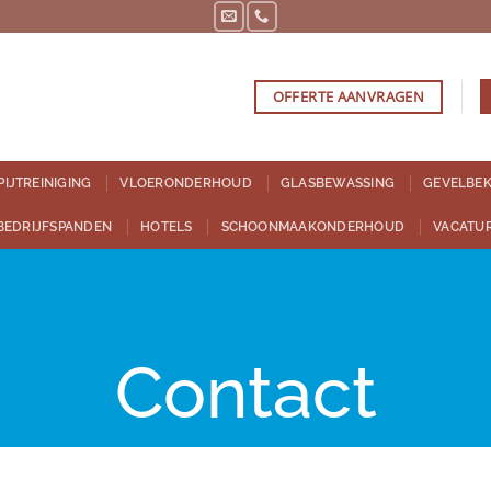
OFFERTE AANVRAGEN
PIJTREINIGING
VLOERONDERHOUD
GLASBEWASSING
GEVELBEK
BEDRIJFSPANDEN
HOTELS
SCHOONMAAKONDERHOUD
VACATU
Contact