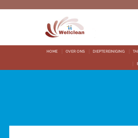
Ga
naar
inhoud
HOME
OVER ONS
DIEPTEREINIGING
TA